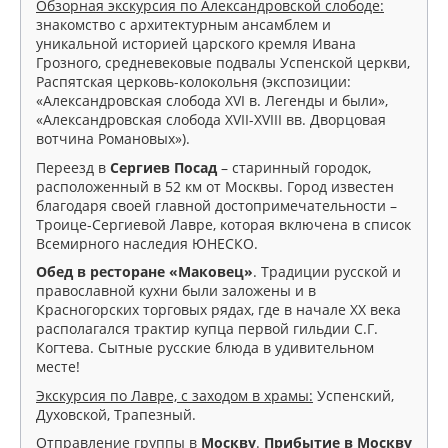
Обзорная экскурсия по Александровской слободе:
знакомство с архитектурным ансамблем и
уникальной историей царского кремля Ивана
Грозного, средневековые подвалы Успенской церкви,
Распятская церковь-колокольня (экспозиции:
«Александровская слобода XVI в. Легенды и были»,
«Александровская слобода XVII-XVIII вв. Дворцовая
вотчина Романовых»).
Переезд в
Сергиев Посад
– старинный городок,
расположенный в 52 км от Москвы. Город известен
благодаря своей главной достопримечательности –
Троице-Сергиевой Лавре, которая включена в список
Всемирного наследия ЮНЕСКО.
Обед в ресторане «Маковец»
. Традиции русской и
православной кухни были заложены и в
Красногорских торговых рядах, где в начале XX века
располагался трактир купца первой гильдии С.Г.
Когтева. Сытные русские блюда в удивительном
месте!
Экскурсия по Лавре, с заходом в храмы:
Успенский,
Духовской, Трапезный.
Отправление группы в
Москву
.
Прибытие в Москву