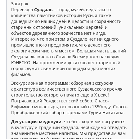
Завтрак.
Переезд в
Суздаль
– город-музей, ведь такого
количества памятников истории Руси, а также
дошедших до наших дней в целости и сохранности
старинных строений, уникальных церквей и
объектов деревянного зодчества нет нигде.
Интересно, что при этом в Суздале нет ни одного
промышленного предприятия, что делает его
экологически чистым местом. Большая часть зданий
Суздаля включена в Список Всемирного наследия
ЮНЕСКО. На протяжении десятков лет старинный
город служит съемочной площадкой для многих
фильмов.
Экскурсионная программа:
обзорная экскурсия,
архитектура величественного Суздальского кремля,
строительство которого начато еще в X веке!
Потрясающий Рождественский собор. Спасо-
Евфимиев монастырь, основанный в 1350году, Спасо–
Преображенский собор с фресками Гурия Никитина.
Дегустация медовухи:
чтобы с корнями погрузится
в культуру и традиции Суздаля, необходимо отведать
знаменитые местные напитки. Мы предоставим вам