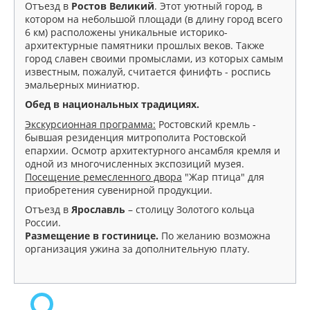
Отъезд в
Ростов Великий
. Этот уютный город, в
котором на небольшой площади (в длину город всего
6 км) расположены уникальные историко-
архитектурные памятники прошлых веков. Также
город славен своими промыслами, из которых самым
известным, пожалуй, считается финифть - роспись
эмальерных миниатюр.
Обед в национальных традициях.
Экскурсионная программа:
Ростовский кремль -
бывшая резиденция митрополита Ростовской
епархии. Осмотр архитектурного ансамбля кремля и
одной из многочисленных экспозиций музея.
Посещение ремесленного двора
"Жар птица" для
приобретения сувенирной продукции.
Отъезд в
Ярославль
– столицу Золотого кольца
России.
Размещение в гостинице.
По желанию возможна
организация ужина за дополнительную плату.