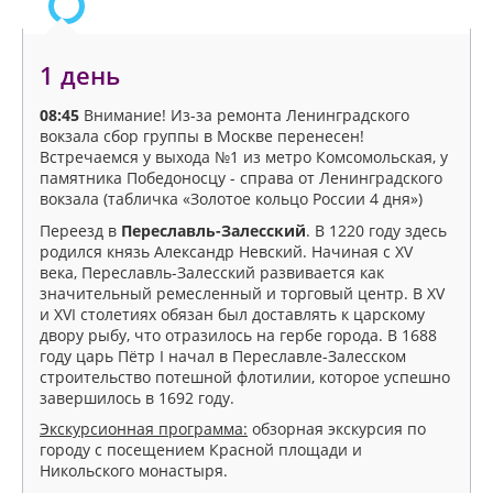
1 день
08:45
Внимание! Из-за ремонта Ленинградского
вокзала сбор группы в Москве перенесен!
Встречаемся у выхода №1 из метро Комсомольская, у
памятника Победоносцу - справа от Ленинградского
вокзала (табличка «Золотое кольцо России 4 дня»)
Переезд в
Переславль-Залесский
. В 1220 году здесь
родился князь Александр Невский. Начиная с XV
века, Переславль-Залесский развивается как
значительный ремесленный и торговый центр. В XV
и XVI столетиях обязан был доставлять к царскому
двору рыбу, что отразилось на гербе города. В 1688
году царь Пётр I начал в Переславле-Залесском
строительство потешной флотилии, которое успешно
завершилось в 1692 году.
Экскурсионная программа:
обзорная экскурсия по
городу с посещением Красной площади и
Никольского монастыря.