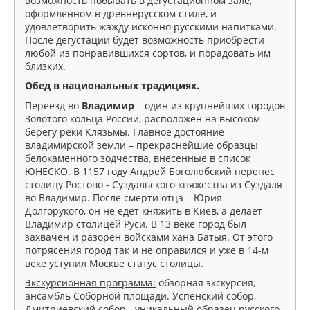
возможность побывать в дегустационном зале,
оформленном в древнерусском стиле, и
удовлетворить жажду исконно русскими напитками.
После дегустации будет возможность приобрести
любой из понравившихся сортов, и порадовать им
близких.
Обед в национальных традициях.
Переезд во
Владимир
– один из крупнейших городов
Золотого кольца России, расположен на высоком
берегу реки Клязьмы. Главное достояние
владимирской земли – прекраснейшие образцы
белокаменного зодчества, внесенные в список
ЮНЕСКО. В 1157 году Андрей Боголюбский перенес
столицу Ростово - Суздальского княжества из Суздаля
во Владимир. После смерти отца – Юрия
Долгорукого, он не едет княжить в Киев, а делает
Владимир столицей Руси. В 13 веке город был
захвачен и разорен войсками хана Батыя. От этого
потрясения город так и не оправился и уже в 14-м
веке уступил Москве статус столицы.
Экскурсионная программа:
обзорная экскурсия,
ансамбль Соборной площади. Успенский собор,
Дмитриевский собор - уникальный образец русского