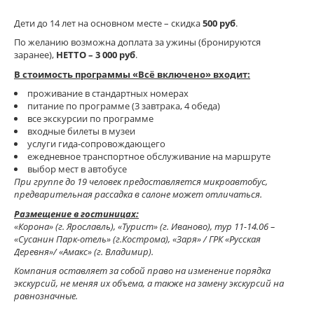
Дети до 14 лет на основном месте – скидка
500 руб
.
По желанию возможна доплата за ужины (бронируются
заранее),
НЕТТО – 3 000 руб
.
В стоимость программы «Всё включено» входит:
проживание в стандартных номерах
питание по программе (3 завтрака, 4 обеда)
все экскурсии по программе
входные билеты в музеи
услуги гида-сопровождающего
ежедневное транспортное обслуживание на маршруте
выбор мест в автобусе
При группе до 19 человек предоставляется микроавтобус,
предварительная рассадка в салоне может отличаться.
Размещение в гостиницах:
«Корона» (г. Ярославль), «Турист» (г. Иваново), тур 11-14.06 –
«Сусанин Парк-отель» (г.Кострома), «Заря» / ГРК «Русская
Деревня»/ «Амакс» (г. Владимир).
Компания оставляет за собой право на изменение порядка
экскурсий, не меняя их объема, а также на замену экскурсий на
равнозначные.